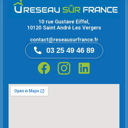
10 rue Gustave Eiffel,
10120 Saint André Les Vergers
contact@reseausurfrance.fr
03 25 49 46 89
F
I
L
a
c
i
c
o
n
e
n
k
b
-
e
o
i
d