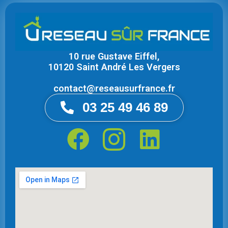
10 rue Gustave Eiffel,
10120 Saint André Les Vergers
contact@reseausurfrance.fr
03 25 49 46 89
F
I
L
a
c
i
c
o
n
e
n
k
b
-
e