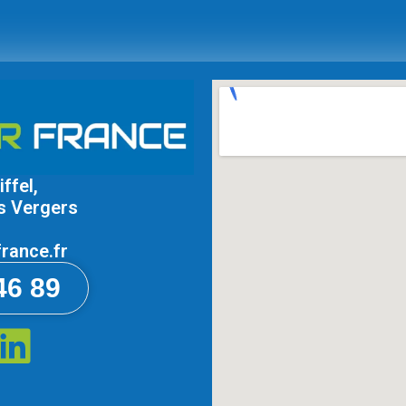
ffel,
s Vergers
rance.fr
46 89
L
i