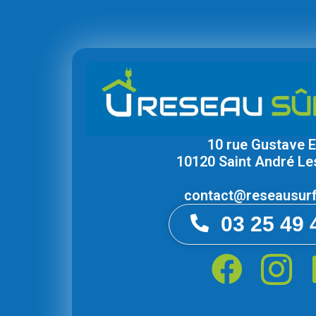
10 rue Gustave Ei
10120 Saint André Le
contact@reseausurf
03 25 49 
F
I
a
c