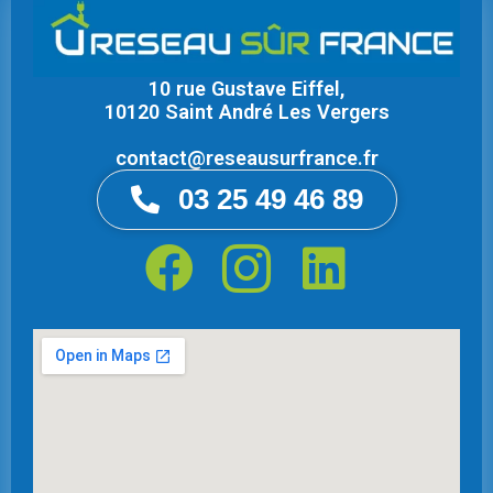
10 rue Gustave Eiffel,
10120 Saint André Les Vergers
contact@reseausurfrance.fr
03 25 49 46 89
F
I
L
a
c
i
c
o
n
e
n
k
b
-
e