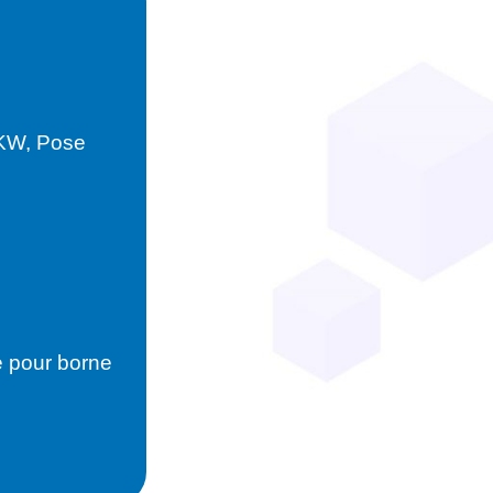
2KW, Pose
e pour borne