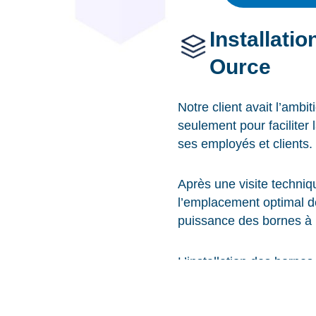
Installati
Ource
Notre client avait l’ambi
seulement pour faciliter 
ses employés et clients.
Après une visite techniq
l’emplacement optimal de
puissance des bornes à i
L’installation des bornes
plafonné à 300€, destiné
précieux pour contribuer 