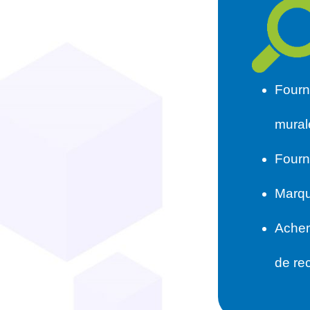
Fourn
murale
Fourn
Marq
Achem
de re