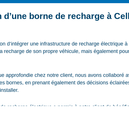
on d’une borne de recharge à Cel
tion d’intégrer une infrastructure de recharge électrique 
la recharge de son propre véhicule, mais également pour of
ue approfondie chez notre client, nous avons collaboré a
s bornes, en prenant également des décisions éclairées
nstaller.
 de recharge électrique a permis à notre client de bénéfic
 à encourager la transition énergétique. Ce crédit constit
au financement de l’installation.