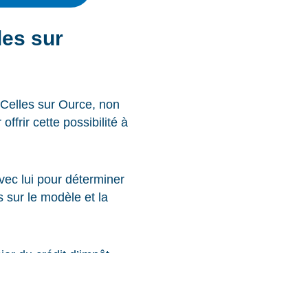
les sur
à Celles sur Ource, non
frir cette possibilité à
vec lui pour déterminer
 sur le modèle et la
ier du crédit d’impôt,
ue un soutien financier