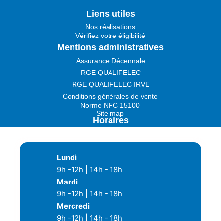
c
s
n
Liens utiles
e
t
k
Nos réalisations
Vérifiez votre éligibilité
b
a
e
Mentions administratives
o
g
d
Assurance Décennale
RGE QUALIFELEC
o
r
i
RGE QUALIFELEC IRVE
k
a
n
Conditions générales de vente
Norme NFC 15100
-
m
Site map
Horaires
s
q
Lundi
u
9h -12h | 14h - 18h
a
Mardi
9h -12h | 14h - 18h
r
Mercredi
9h -12h | 14h - 18h