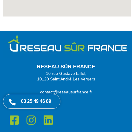
.
RESEAU SÛR FRANCE
10 rue Gustave Eiffel,
10120 Saint André Les Vergers
contact@reseausurfrance.fr
03 25 49 46 89
F
I
L
a
n
i